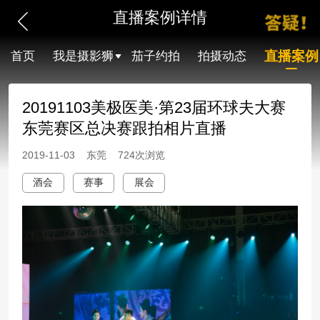
直播案例详情
直播案例
首页
我是摄影狮
茄子约拍
拍摄动态
20191103美极医美·第23届环球夫大赛
东莞赛区总决赛跟拍相片直播
2019-11-03 东莞 724次浏览
酒会
赛事
展会