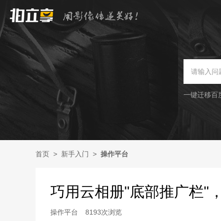
一键迁移百
首页
>
新手入门
>
操作平台
巧用云相册"底部推广栏"
操作平台
8193次浏览