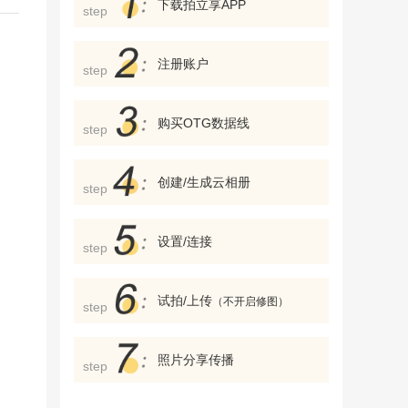
下载拍立享APP
step
注册账户
step
购买OTG数据线
step
创建/生成云相册
step
设置/连接
step
试拍/上传
（不开启修图）
step
照片分享传播
step