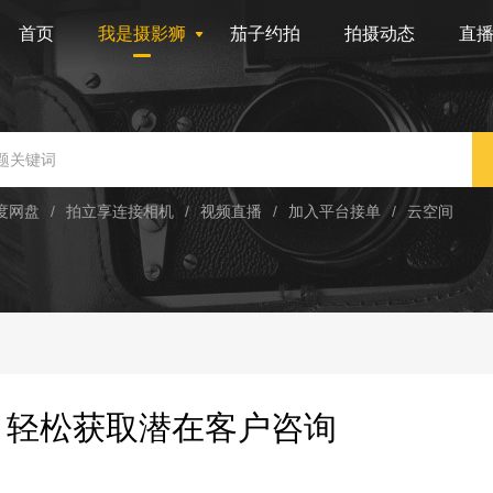
首页
我是摄影狮
茄子约拍
拍摄动态
直
度网盘
/
拍立享连接相机
/
视频直播
/
加入平台接单
/
云空间
，轻松获取潜在客户咨询