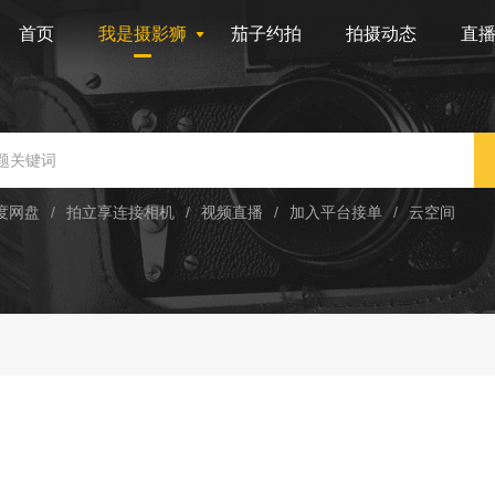
首页
我是摄影狮
茄子约拍
拍摄动态
直
度网盘
/
拍立享连接相机
/
视频直播
/
加入平台接单
/
云空间