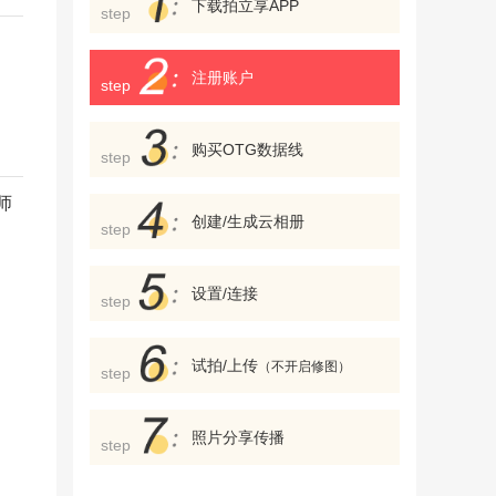
下载拍立享APP
step
注册账户
step
购买OTG数据线
step
师
创建/生成云相册
step
设置/连接
step
试拍/上传
（不开启修图）
step
照片分享传播
step