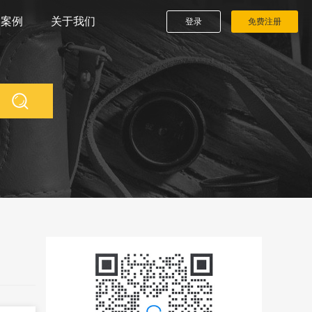
播案例
关于我们
登录
免费注册