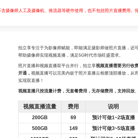
不含摄像师人工及摄像机、推流器等硬件使用，也不包括照片直播费用。
拍立享专注于为影像师赋能，即能满足摄影师做照片直播，还
帮助摄像师实现视频直播，满足5G时代市场旺盛需求。
照片直播和视频直播双平台并行，拍立享
视频直播需要另行收
开通，
视频直播可以完美内嵌于照片直播云相册顶部播放，从
实现双直播！
视频直播只按流量计费，无套餐费用，无存储费用，支持回放
视频直播流量
费用
说明
200GB
69
预计可做1~2场直播
500GB
149
预计可做3~5场直播