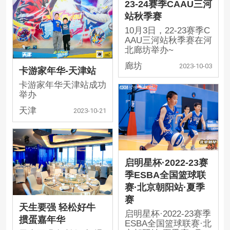
23-24赛季CAAU三河
站秋季赛
10月3日，22-23赛季C
AAU三河站秋季赛在河
北廊坊举办~
廊坊
2023-10-03
卡游家年华-天津站
卡游家年华天津站成功
举办
天津
2023-10-21
启明星杯·2022-23赛
季ESBA全国篮球联
赛·北京朝阳站·夏季
赛
天生要强 轻松好牛
启明星杯·2022-23赛季
掼蛋嘉年华
ESBA全国篮球联赛·北