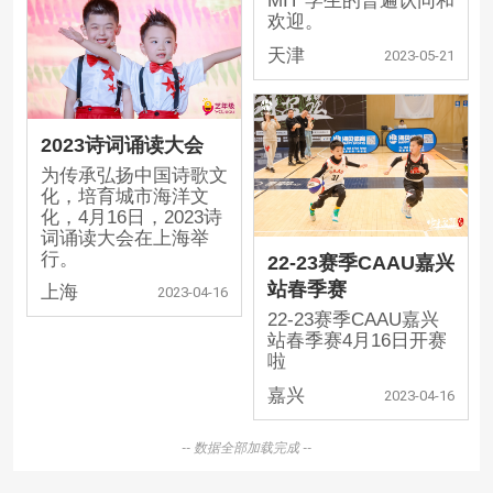
MIT 学生的普遍认同和
欢迎。
天津
2023-05-21
2023诗词诵读大会
为传承弘扬中国诗歌文
化，培育城市海洋文
化，4月16日，2023诗
词诵读大会在上海举
行。
22-23赛季CAAU嘉兴
站春季赛
上海
2023-04-16
22-23赛季CAAU嘉兴
站春季赛4月16日开赛
啦
嘉兴
2023-04-16
-- 数据全部加载完成 --