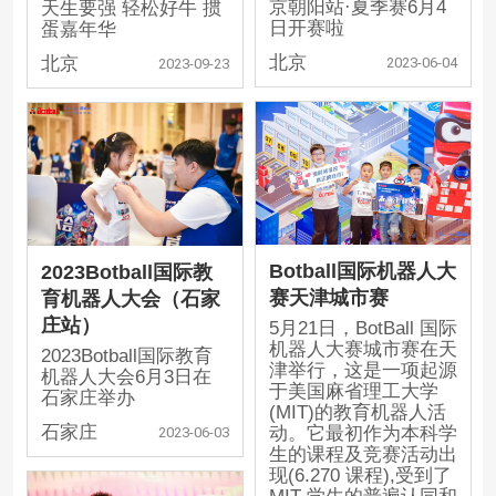
京朝阳站·夏季赛6月4
天生要强 轻松好牛 掼
日开赛啦
蛋嘉年华
北京
北京
2023-06-04
2023-09-23
Botball国际机器人大
2023Botball国际教
赛天津城市赛
育机器人大会（石家
庄站）
5月21日，BotBall 国际
机器人大赛城市赛在天
2023Botball国际教育
津举行，这是一项起源
机器人大会6月3日在
于美国麻省理工大学
石家庄举办
(MIT)的教育机器人活
石家庄
动。它最初作为本科学
2023-06-03
生的课程及竞赛活动出
现(6.270 课程),受到了