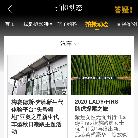
拍摄动态
拍摄动态
首页
我是摄影狮
茄子约拍
直播案例
汽车
2020 LADY•FIRST
梅赛德斯-奔驰新生代
路虎探索之旅
体验平台"头号领
地"亚奥之星新生代
聚焦女性无忧出行 “La
dyFirst-捷豹路虎女士
车型秋日潮趴主题活
优享计划”再度出新。
动
品鉴英式豪华，绽放飒