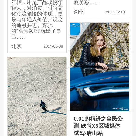
年轻，即是产品取悦年
爽英姿……
轻人，对消费、时尚文
湖州
2020-12-01
化潮流领悟的体现，更
是与年轻人价值、观念
的通融共进。奔驰
的“头号领地”玩出了自
己……
北京
2021-08-08
0.01的精进之全民公
测 欧尚X5区域媒体
试驾·唐山站