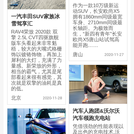
作为一款10万级新运
动SUV，长安欧尚X5
一汽丰田SUV家族冰
拥有1860mm同级最宽
车身、2710mm同级最
雪驾享汇
长轴距。为极致而
RAV4荣放 2020款 双
生，“新四有青年”长安
擎 2.5L CVT四驱旗舰
欧尚X5唐山站试驾高
版车头看起来非常魁
能开跑……
梧，较大的大嘴式格栅
唐山
饰以镀铬饰物，再加上
2020-11-27
犀利的大灯，充满了力
量感。新荣放的外形，
相当的霸气，尤其是尾
部看起来很有感觉，其
次就是双擎的油耗是真
的低。
北京
2020-11-28
汽车人跑团&沃尔沃
汽车领跑充电站
凭借强劲的性能表现以
及出色的充电技术,沃