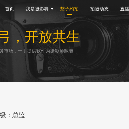
首页
我是摄影狮
茄子约拍
拍摄动态
直
弓，开放共生
务市场，一手提供软件为摄影师赋能
级：总监