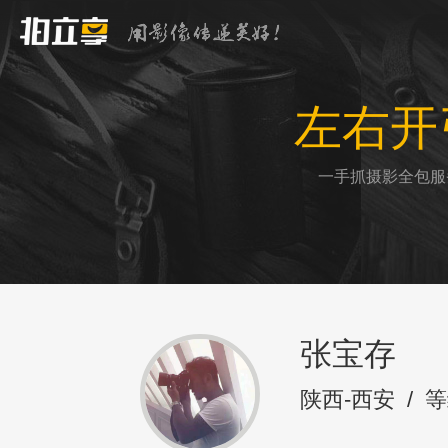
左右开
一手抓摄影全包服
张宝存
陕西-西安
/
等