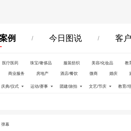
案例
今日图说
客
/
/
医疗医药
珠宝/奢侈品
服装纺织
美容/化妆品
教
商业服务
房地产
酒店/餐饮
微商
婚庆
庆典/仪式
运动/赛事
团建/旅拍
文艺/节庆
教育/
弹幕