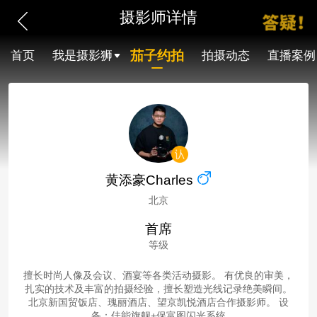
摄影师详情
茄子约拍
首页
我是摄影狮
拍摄动态
直播案例
黄添豪Charles
北京
首席
等级
擅长时尚人像及会议、酒宴等各类活动摄影。 有优良的审美，
扎实的技术及丰富的拍摄经验，擅长塑造光线记录绝美瞬间。
北京新国贸饭店、瑰丽酒店、望京凯悦酒店合作摄影师。 设
备：佳能旗舰+保富图闪光系统