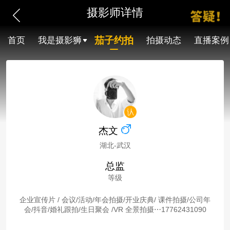
摄影师详情
茄子约拍
首页
我是摄影狮
拍摄动态
直播案例
杰文
湖北-武汉
总监
等级
企业宣传片 / 会议/活动/年会拍摄/开业庆典/ 课件拍摄/公司年
会/抖音/婚礼跟拍/生日聚会 /VR 全景拍摄⋯17762431090