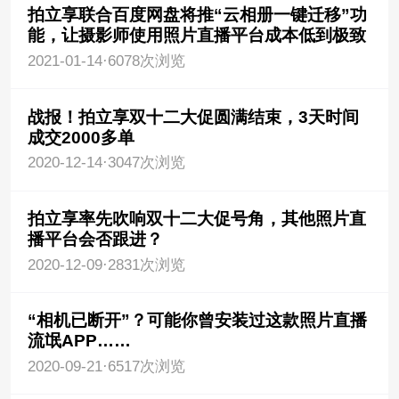
拍立享联合百度网盘将推“云相册一键迁移”功
能，让摄影师使用照片直播平台成本低到极致
2021-01-14
·
6078次浏览
战报！拍立享双十二大促圆满结束，3天时间
成交2000多单
2020-12-14
·
3047次浏览
拍立享率先吹响双十二大促号角，其他照片直
播平台会否跟进？
2020-12-09
·
2831次浏览
“相机已断开”？可能你曾安装过这款照片直播
流氓APP……
2020-09-21
·
6517次浏览