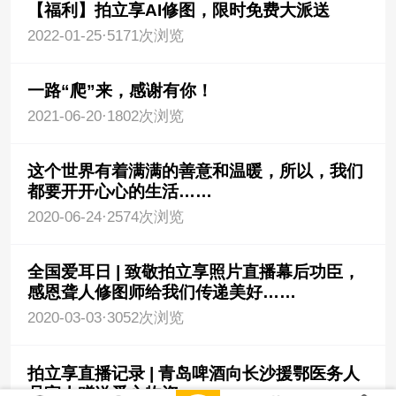
【福利】拍立享AI修图，限时免费大派送
2022-01-25
·
5171次浏览
一路“爬”来，感谢有你！
2021-06-20
·
1802次浏览
这个世界有着满满的善意和温暖，所以，我们
都要开开心心的生活……
2020-06-24
·
2574次浏览
全国爱耳日 | 致敬拍立享照片直播幕后功臣，
感恩聋人修图师给我们传递美好……
2020-03-03
·
3052次浏览
拍立享直播记录 | 青岛啤酒向长沙援鄂医务人
员家人赠送爱心物资