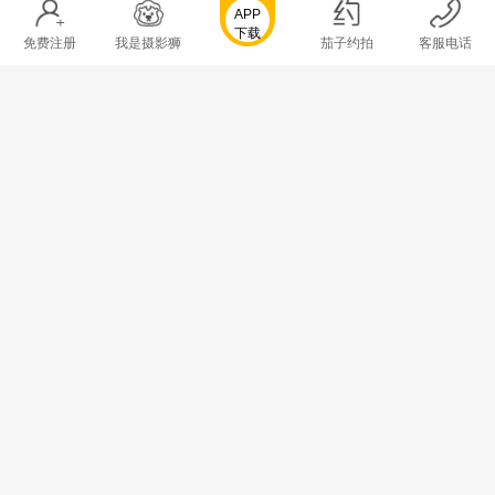
APP
2020-02-29
·
3281次浏览
下载
免费注册
我是摄影狮
茄子约拍
客服电话
拍立享新增视频直播功能，已正式上线……
2020-01-08
·
6906次浏览
第十一届澳门国际电影节颁奖典礼现场，拍立
享照片直播记录精彩瞬间
2019-12-22
·
7410次浏览
KINGPHOTO明星摄影机构：2019澳门国际
电影节官方摄影机构
2019-12-22
·
4177次浏览
软件客服：
0512-68750019
拍摄合作：
010-52666555