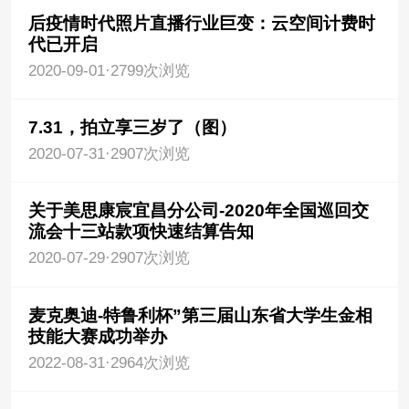
后疫情时代照片直播行业巨变：云空间计费时
代已开启
2020-09-01
·
2799次浏览
7.31，拍立享三岁了（图）
2020-07-31
·
2907次浏览
关于美思康宸宜昌分公司-2020年全国巡回交
流会十三站款项快速结算告知
2020-07-29
·
2907次浏览
麦克奥迪-特鲁利杯”第三届山东省大学生金相
技能大赛成功举办
2022-08-31
·
2964次浏览