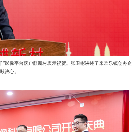
子”影像平台落户麒新村表示祝贺。张卫彬讲述了来常乐镇创办
坚毅决心。