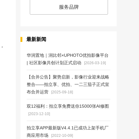
服务品牌
最新新闻
雷，
华润置地｜润比邻×UPHOTO优拍影像平台
| 社区影像共创计划正式启动
[2026-03-19]
【合并公告】聚势启新，影像行业迎来战略
整合——拍立享、优拍、一二三茄子正式宣
布合并运营
[2025-09-18]
双12福利：拍立享免费送你15000张AI修图
[2023-12-10]
拍立享APP最新版V4.4.1已成功上架手机厂
商应用市场
[2022-10-09]