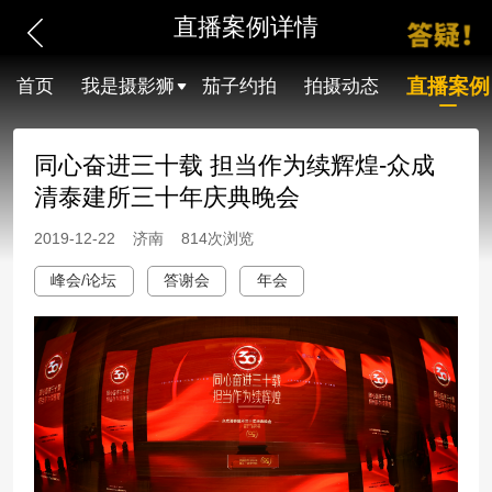
直播案例详情
直播案例
首页
我是摄影狮
茄子约拍
拍摄动态
同心奋进三十载 担当作为续辉煌-众成
清泰建所三十年庆典晚会
2019-12-22 济南 814次浏览
峰会/论坛
答谢会
年会