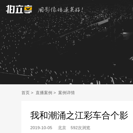
首页
>
直播案例
>
案例详情
我和潮涌之江彩车合个影
2019-10-05
北京
592次浏览