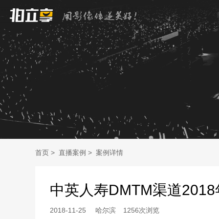
首页
>
直播案例
>
案例详情
中英人寿DMTM渠道201
2018-11-25
哈尔滨
1256次浏览