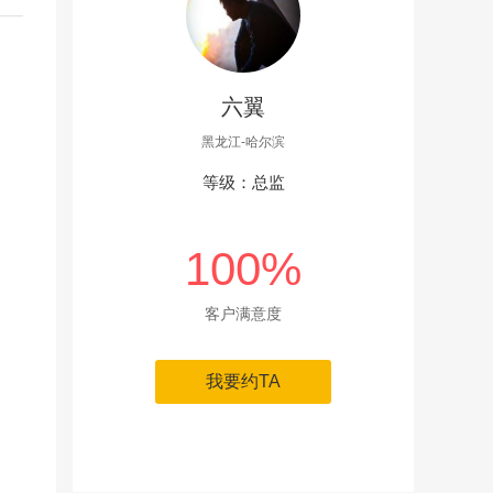
六翼
黑龙江-哈尔滨
等级：总监
100%
客户满意度
我要约TA