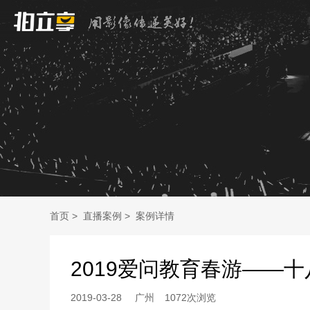
首页
>
直播案例
>
案例详情
2019爱问教育春游——
2019-03-28
广州
1072次浏览