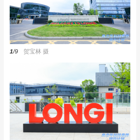
1
/9
贺宝林 摄