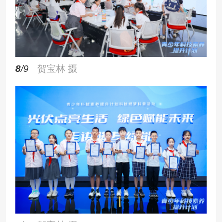
8
/9
贺宝林 摄