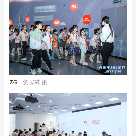
7
/9
贺宝林 摄