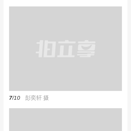
7
/10
彭奕轩 摄