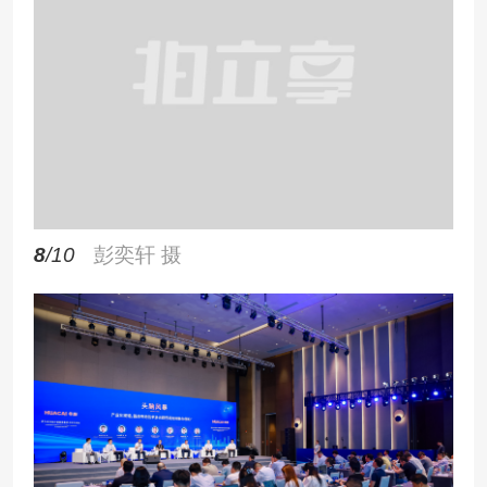
8
/10
彭奕轩 摄