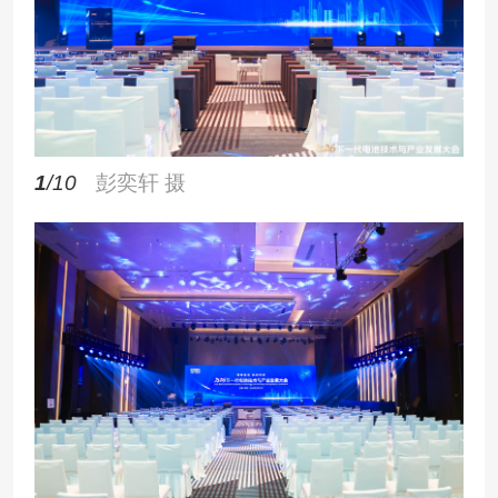
1
/10
彭奕轩 摄