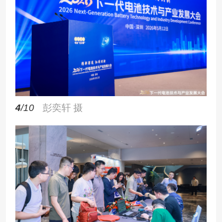
4
/10
彭奕轩 摄