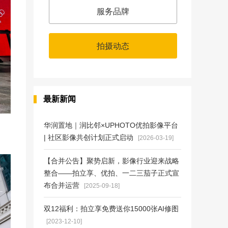
服务品牌
拍摄动态
最新新闻
华润置地｜润比邻×UPHOTO优拍影像平台
| 社区影像共创计划正式启动
[2026-03-19]
【合并公告】聚势启新，影像行业迎来战略
整合——拍立享、优拍、一二三茄子正式宣
布合并运营
[2025-09-18]
双12福利：拍立享免费送你15000张AI修图
[2023-12-10]