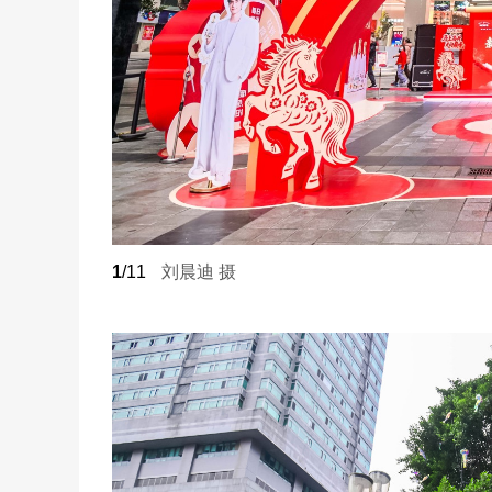
1
/11
刘晨迪 摄