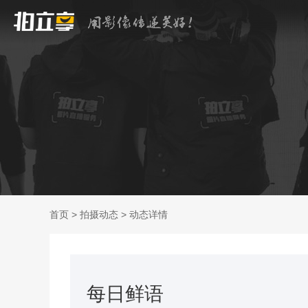
首页
>
拍摄动态
>
动态详情
每日鲜语