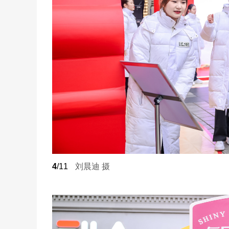
4
/11
刘晨迪 摄