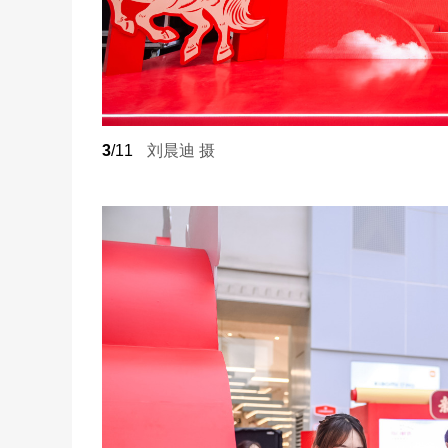
3
/11
刘晨迪 摄