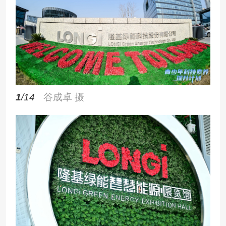
1
/14
谷成卓 摄