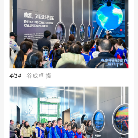
4
/14
谷成卓 摄