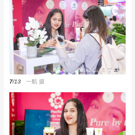
7
/13
一航 摄