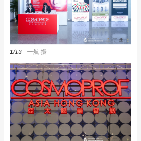
1
/13
一航 摄