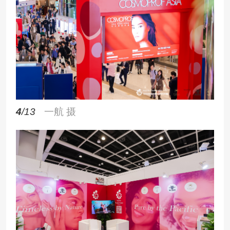
4
/13
一航 摄