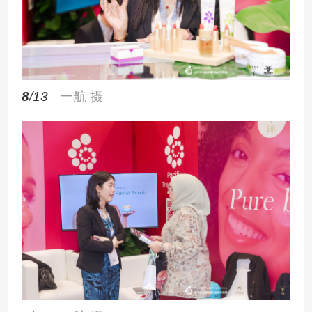
8
/13
一航 摄