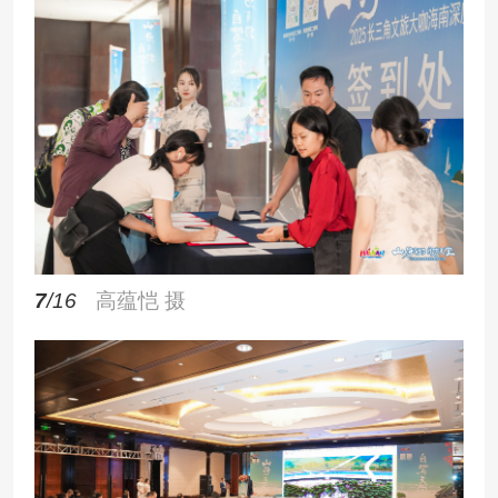
7
/16
高蕴恺 摄