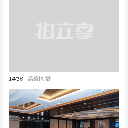
14
/16
高蕴恺 摄