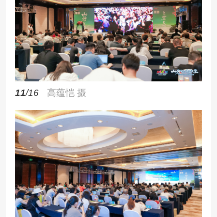
11
/16
高蕴恺 摄