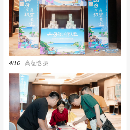
4
/16
高蕴恺 摄