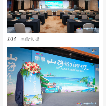
1
/16
高蕴恺 摄