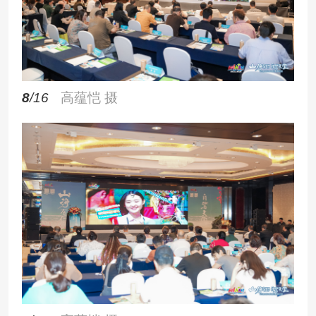
8
/16
高蕴恺 摄