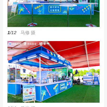
1
/12
马修 摄