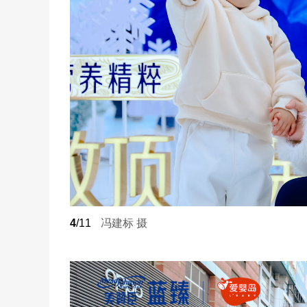
4
/11
冯建标 摄