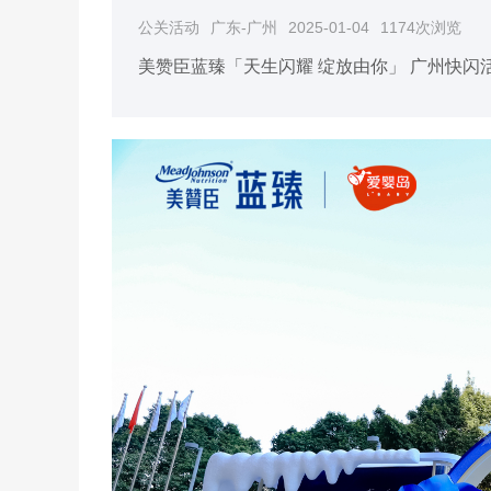
公关活动
广东-广州
2025-01-04
1174次浏览
美赞臣蓝臻「天生闪耀 绽放由你」 广州快闪活动