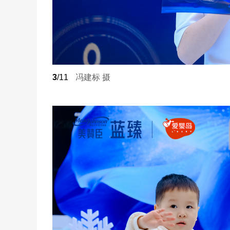
3
/11
冯建标 摄