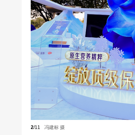
2
/11
冯建标 摄