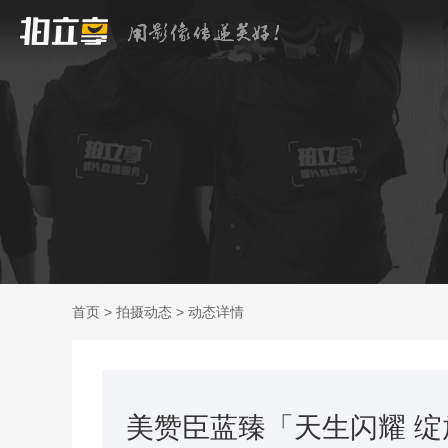
首页
>
拍摄动态
>
动态详情
美赞臣蓝臻「天生闪耀 绽