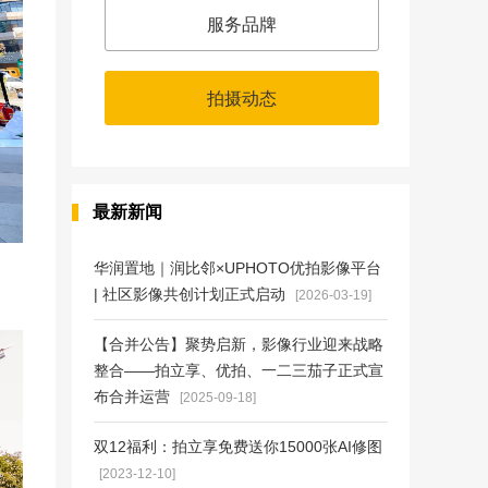
服务品牌
拍摄动态
最新新闻
华润置地｜润比邻×UPHOTO优拍影像平台
| 社区影像共创计划正式启动
[2026-03-19]
【合并公告】聚势启新，影像行业迎来战略
整合——拍立享、优拍、一二三茄子正式宣
布合并运营
[2025-09-18]
双12福利：拍立享免费送你15000张AI修图
[2023-12-10]