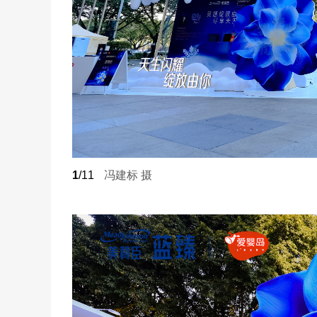
1
/11
冯建标 摄