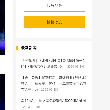
服务品牌
拍摄动态
最新新闻
华润置地｜润比邻×UPHOTO优拍影像平台
| 社区影像共创计划正式启动
[2026-03-19]
【合并公告】聚势启新，影像行业迎来战略
整合——拍立享、优拍、一二三茄子正式宣
布合并运营
[2025-09-18]
双12福利：拍立享免费送你15000张AI修图
[2023-12-10]