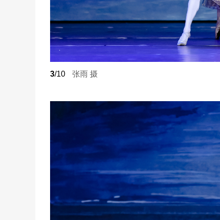
3
/10
张雨 摄