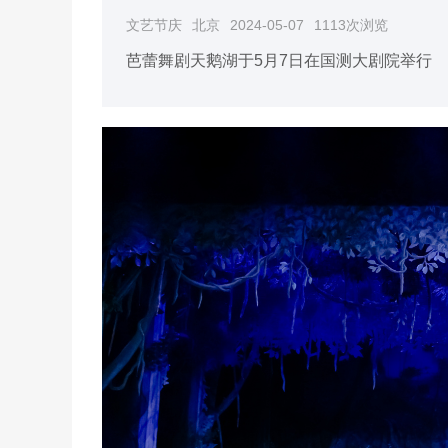
文艺节庆
北京
2024-05-07
1113次浏览
芭蕾舞剧天鹅湖于5月7日在国测大剧院举行