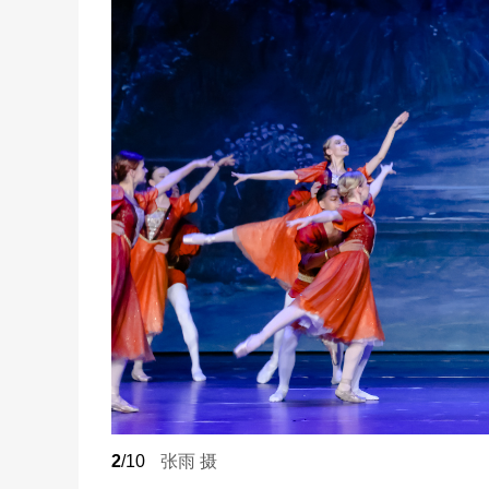
2
/10
张雨 摄