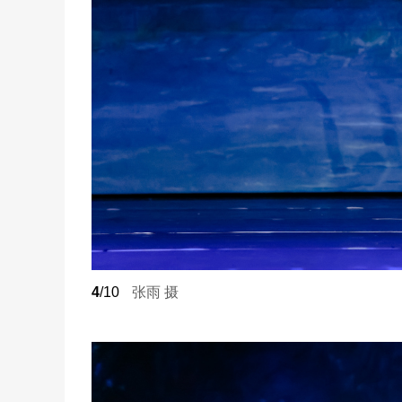
4
/10
张雨 摄