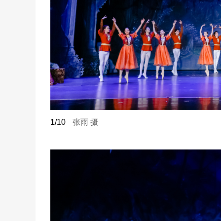
1
/10
张雨 摄