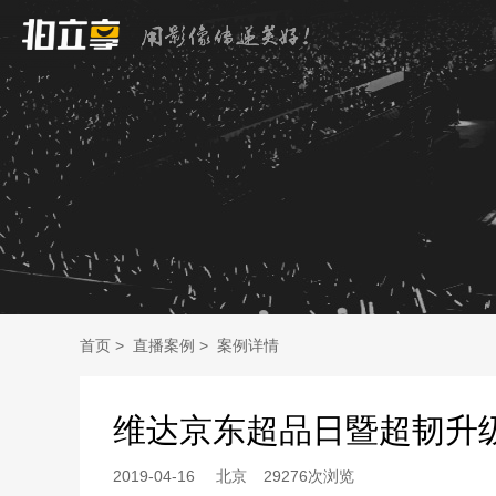
首页
>
直播案例
>
案例详情
维达京东超品日暨超韧升
2019-04-16
北京
29276次浏览