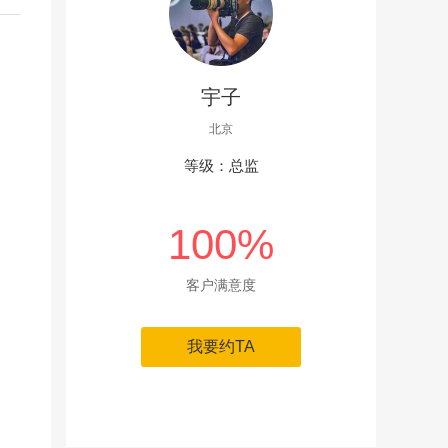
宇子
北京
等级：总监
100%
客户满意度
我要约TA