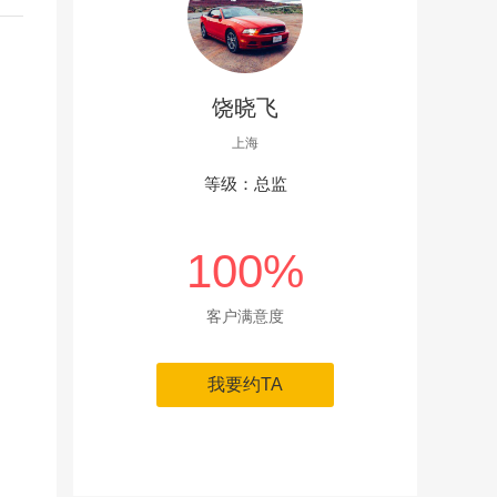
饶晓飞
上海
等级：总监
100%
客户满意度
我要约TA