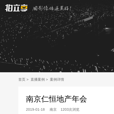
首页
>
直播案例
>
案例详情
南京仁恒地产年会
2019-01-18
南京
1203次浏览