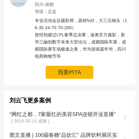
四川-成都
等级：总监
专业活动会议摄影师，器材5d3，大三元镜头（1
6-35 24-70 70-200）

曾经拍摄过LPL春季总决赛，迪奥官方摄影，新
华三融创数字未来大型论坛，成都国际车展，成
都国际赛车场极速之夜，华为游戏嘉年华，四川
电商购物节等
我要约TA
刘云飞更多案例
“网红之都，7家最红的美容SPA连锁开业直播”
[ 2019-05-15 成都 ]
图文直播 | 100届春糖"品饮汇" 品牌饮料展区实