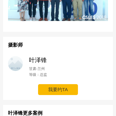
摄影师
叶泽锋
甘肃-兰州
等级：总监
我要约TA
叶泽锋更多案例