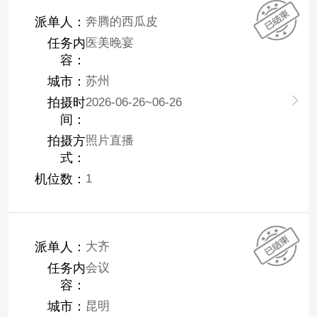
派单人：
奔腾的西瓜皮
任务内
医美晚宴
容：
城市：
苏州
拍摄时
2026-06-26~06-26
间：
拍摄方
照片直播
式：
机位数：
1
派单人：
大齐
任务内
会议
容：
城市：
昆明