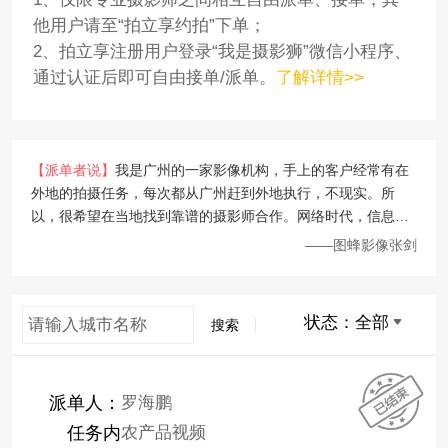
他用户请至“拍立享约拍”下单；
2、拍立享注册用户登录“我是摄影狮”微信小程序、
通过认证后即可自由接单/派单。
了解详情>>
【派单者说】
我是广州的一家影像机构，手上的客户经常有在
外地的拍摄任务，每次都从广州赶到外地执行，不现实。所
以，很希望在当地找到靠谱的摄影师合作。网络时代，信息很
多，找摄影师不难，但是信任度建立很难。感谢拍立享开放自
——图蜂影像张剑
己的摄影师数据库，我可以在接单大厅自行派单、快速找到合
适的摄影师。因为有拍立享的信任背书，值得信任。尤其遇到
客户需要照片直播服务，网上找来的很多摄影师根本不知道怎
状态：
全部
搜索
么玩，拍立享平台的摄影师基本上都有照片直播的经验，这点
非常好。
派单人：
罗海鹏
任务内
农产品视频