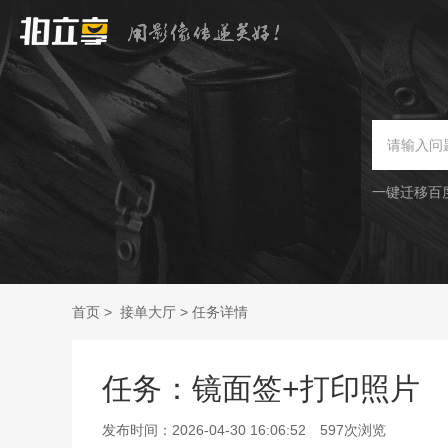
一键迁移百
首页
>
接单大厅
>
任务详情
任务：镜面签+打印照片
发布时间：
2026-04-30 16:06:52
597
次浏览