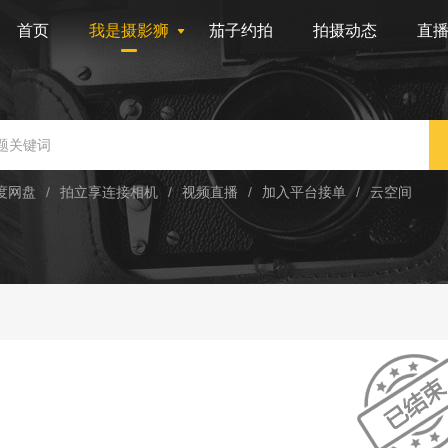
首页
我是摄影狮
茄子约拍
拍摄动态
直
度网盘
/
拍立享连接相机
/
视频直播
/
加入平台接单
/
云空间