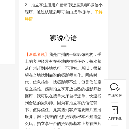
2、拍立享注册用户登录“我是摄影狮”微信小
程序、通过认证后即可自由接单/派单。
了解
详情
狮说心语
【派单者说】
我是广州的一家影像机构，手
上的客户经常有在外地的拍摄任务，每次都
从广州赶到外地执行，不现实。所以，很希
望在当地找到靠谱的摄影师合作。网络时
代，信息很多，找摄影师不难，但是信任度
建立很难。感谢拍立享开放自己的摄影师数
在线客服
据库，我可以在接单大厅自行派单、快速找
到合适的摄影师。因为有拍立享的信任背
书，值得信任。尤其遇到客户需要照片直播
服务，网上找来的很多摄影师根本不知道怎
APP下载
么玩，拍立享平台的摄影师基本上都有照片