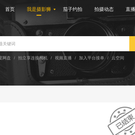
首页
我是摄影狮
茄子约拍
拍摄动态
直
度网盘
/
拍立享连接相机
/
视频直播
/
加入平台接单
/
云空间