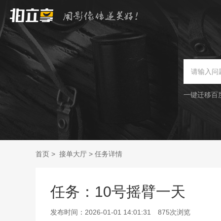
一键迁移百
首页
>
接单大厅
>
任务详情
任务：10号摇臂一天
发布时间：
2026-01-01 14:01:31
875
次浏览