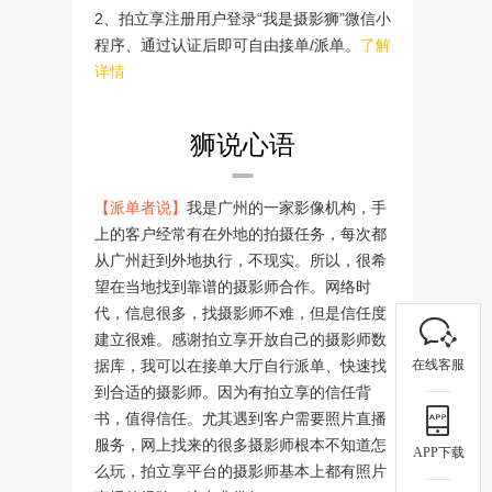
2、拍立享注册用户登录“我是摄影狮”微信小
程序、通过认证后即可自由接单/派单。
了解
详情
狮说心语
【派单者说】
我是广州的一家影像机构，手
上的客户经常有在外地的拍摄任务，每次都
从广州赶到外地执行，不现实。所以，很希
望在当地找到靠谱的摄影师合作。网络时
代，信息很多，找摄影师不难，但是信任度
建立很难。感谢拍立享开放自己的摄影师数
在线客服
据库，我可以在接单大厅自行派单、快速找
到合适的摄影师。因为有拍立享的信任背
书，值得信任。尤其遇到客户需要照片直播
服务，网上找来的很多摄影师根本不知道怎
APP下载
么玩，拍立享平台的摄影师基本上都有照片