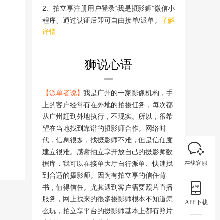
2、拍立享注册用户登录“我是摄影狮”微信小
程序、通过认证后即可自由接单/派单。
了解
详情
狮说心语
【派单者说】
我是广州的一家影像机构，手
上的客户经常有在外地的拍摄任务，每次都
从广州赶到外地执行，不现实。所以，很希
望在当地找到靠谱的摄影师合作。网络时
代，信息很多，找摄影师不难，但是信任度
建立很难。感谢拍立享开放自己的摄影师数
在线客服
据库，我可以在接单大厅自行派单、快速找
到合适的摄影师。因为有拍立享的信任背
书，值得信任。尤其遇到客户需要照片直播
服务，网上找来的很多摄影师根本不知道怎
APP下载
么玩，拍立享平台的摄影师基本上都有照片