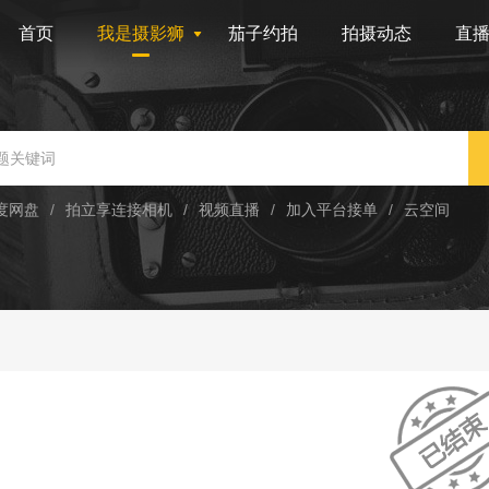
首页
我是摄影狮
茄子约拍
拍摄动态
直
度网盘
/
拍立享连接相机
/
视频直播
/
加入平台接单
/
云空间